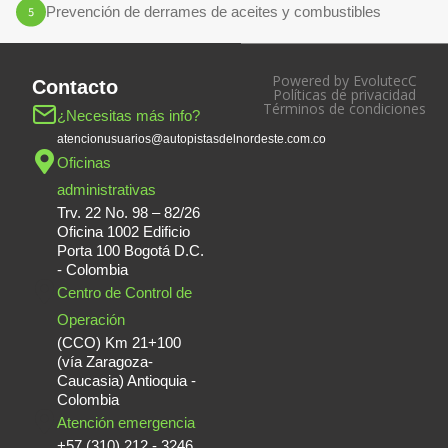
Prevención de derrames de aceites y combustibles
Powered by EvolutecC
Contacto
Políticas de privacidad
Términos de condiciones
¿Necesitas más info?
atencionusuarios@autopistasdelnordeste.com.co
Oficinas
administrativas
Trv. 22 No. 98 – 82/26
Oficina 1002 Edificio
Porta 100 Bogotá D.C.
- Colombia
Centro de Control de
Operación
(CCO) Km 21+100
(vía Zaragoza-
Caucasia) Antioquia -
Colombia
Atención emergencia
+57 (310) 212 - 3246