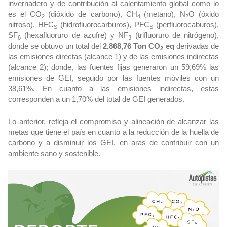
invernadero y de contribución al calentamiento global como lo
es el CO
(dióxido de carbono), CH
(metano), N
O (óxido
2
4
2
nitroso), HFC
(hidrofluorocarburos), PFC
(perfluorocaburos),
S
S
SF
(hexafluoruro de azufre) y NF
(trifluoruro de nitrógeno),
6
3
donde se obtuvo un total del
2.868,76 Ton CO
eq
derivadas de
2
las emisiones directas (alcance 1) y de las emisiones indirectas
(alcance 2); donde, las fuentes fijas generaron un 59,69% las
emisiones de GEI, seguido por las fuentes móviles con un
38,61%. En cuanto a las emisiones indirectas, estas
corresponden a un 1,70% del total de GEI generados.
Lo anterior, refleja el compromiso y alineación de alcanzar las
metas que tiene el país en cuanto a la reducción de la huella de
carbono y a disminuir los GEI, en aras de contribuir con un
ambiente sano y sostenible.